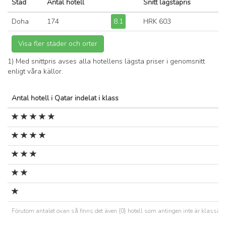
Stad
Antal hotell
Snitt lägstapris
Doha
174
8.1
HRK 603
1) Med snittpris avses alla hotellens lägsta priser i genomsnitt
enligt våra källor.
Antal hotell i Qatar indelat i klass
Förutom antalet ovan så finns det även {0} hotell som antingen inte är klassificer