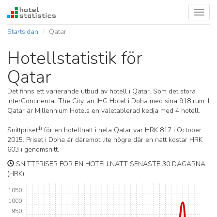
Toggl
navig
Startsidan
Qatar
Hotellstatistik för
Qatar
Det finns ett varierande utbud av hotell i Qatar. Som det stora
InterContinental The City, an IHG Hotel i Doha med sina 918 rum. I
Qatar är Millennium Hotels en väletablerad kedja med 4 hotell.
1)
Snittpriset
för en hotellnatt i hela Qatar var HRK 817 i October
2015. Priset i Doha är däremot lite högre där en natt kostar HRK
603 i genomsnitt.
SNITTPRISER FÖR EN HOTELLNATT SENASTE 30 DAGARNA
(HRK)
1050
1000
950