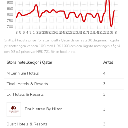
900
850
800
750
700
3
5
6
4
2
1
31
30
29
28
27
26
25
24
23
22
21
20
19
18
17
16
15
14
13
12
11
10
9
8
Snitt på lägsta priser för alla hotell i Qatar de senaste 30 dagarna. Högsta
prisnoteringen var den 10/3 med HRK 1008 och den lägsta noteringen såg vi
den 9/3 då priset var HRK 721 för en hotellnatt.
Stora hotellkedjor i Qatar
Antal
Millennium Hotels
4
Tivoli Hotels & Resorts
3
Lxr Hotels & Resorts
3
Doubletree By Hilton
3
Dusit Hotels & Resorts
3