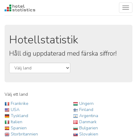
Toggl
navig
Hotellstatistik
Håll dig uppdaterad med färska siffror!
Välj ett land
Frankrike
Ungern
USA
Finland
Tyskland
Argentina
Italien
Danmark
Spanien
Bulgarien
Storbritannien
Slovakien