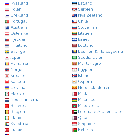
Ryssland
Estland
Polen
Serbien
Grekland
Nya Zeeland
Portugal
Chile
Australien
Slovenien
Österrike
Litauen
Tjeckien
Israel
Thailand
Lettland
Sverige
Bosnien & Hercegovina
Japan
Saudiarabien
Rumänien
Montenegro
Norge
Egypten
Kroatien
Island
Kanada
Cypern
Ukraina
Nordmakedonien
Mexiko
Malta
Nederländerna
Mauritius
Schweiz
Maldiverna
Belgien
Förenade Arabemiraten
Irland
Qatar
Sydafrika
Singapore
Turkiet
Belarus